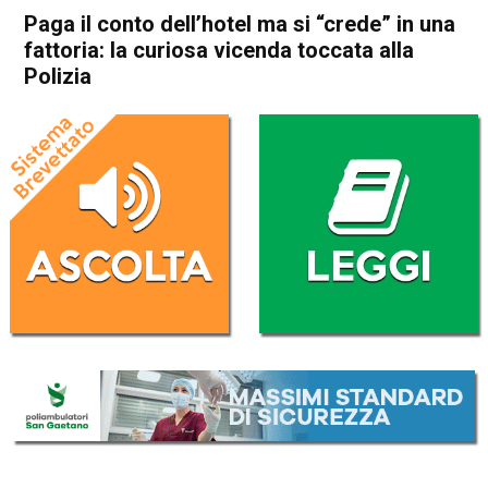
Paga il conto dell’hotel ma si “crede” in una
fattoria: la curiosa vicenda toccata alla
Polizia
Home
Vicenza
Cronaca
In Evidenza
Vicenza
Paga il conto dell’hotel ma si
“crede” in una fattoria: la
curiosa vicenda toccata alla
Polizia
Da
Omar Dal Maso
2 Gennaio 2024
(aggiornato il
2 Gennaio 2024 17:17
)