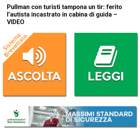
Pullman con turisti tampona un tir: ferito
l’autista incastrato in cabina di guida –
VIDEO
Home
Vicenza
Cronaca
In Evidenza
Vicenza
Pullman con turisti tampona
un tir: ferito l’autista
incastrato in cabina di guida
– VIDEO
Da
Omar Dal Maso
6 Giugno 2022
(aggiornato il
6 Giugno 2022 17:16
)