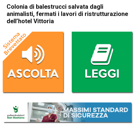
Colonia di balestrucci salvata dagli
animalisti, fermati i lavori di ristrutturazione
dell’hotel Vittoria
Home
Vicenza
Sandrigo
Attualità
In Evidenza
Vicenza
Sandrigo
Colonia di balestrucci salvata
dagli animalisti, fermati i
lavori di ristrutturazione
dell’hotel Vittoria
Da
Enrico Pigato
4 Novembre 2022
(aggiornato il
4 Novembre 2022 18:08
)