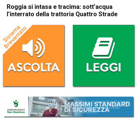
Roggia si intasa e tracima: sott’acqua
l’interrato della trattoria Quattro Strade
Home
Vicenza
Sandrigo
Cronaca
In Evidenza
Vicenza
Sandrigo
Roggia si intasa e tracima:
sott’acqua l’interrato della
trattoria Quattro Strade
Da
Redazione
3 Novembre 2021
(aggiornato il
4 Novembre 2021 12:35
)
ASCOLTA L'AUDIO