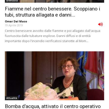
Brendola
Fiamme nel centro benessere. Scoppiano i
tubi, struttura allagata e danni...
Omar Dal Maso
-
19 Aprile 2019
Centro benessere avvolto dalle fiamme e poi allagato dall'acqua
fuoriuscita dalle tubature esplose. Danni diffusi e di entità
importante dopo l'incendio verificatosi stanotte al Mom...
Attualità
Bomba d’acqua, attivato il centro operativo