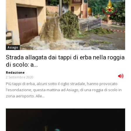
Asiago
Strada allagata dai tappi di erba nella roggia
di scolo: a...
Redazione
-
2 Settembre 2020
Più tappi di erba, alcuni sotto il ciglio stradale, hanno provocato
l'esondazione, questa mattina ad Asiago, di una roggia di scolo in
zona aeroporto. Alle...