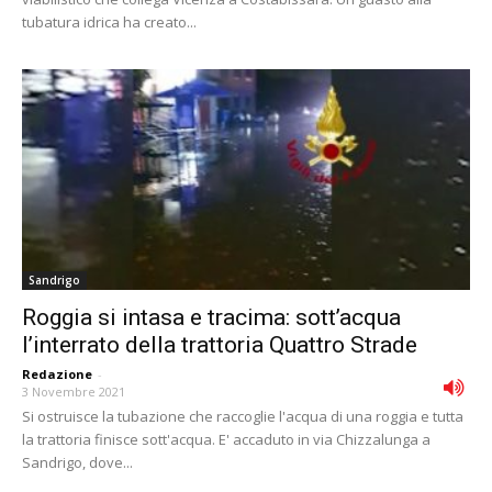
tubatura idrica ha creato...
Sandrigo
Roggia si intasa e tracima: sott’acqua
l’interrato della trattoria Quattro Strade
Redazione
-
3 Novembre 2021
Si ostruisce la tubazione che raccoglie l'acqua di una roggia e tutta
la trattoria finisce sott'acqua. E' accaduto in via Chizzalunga a
Sandrigo, dove...