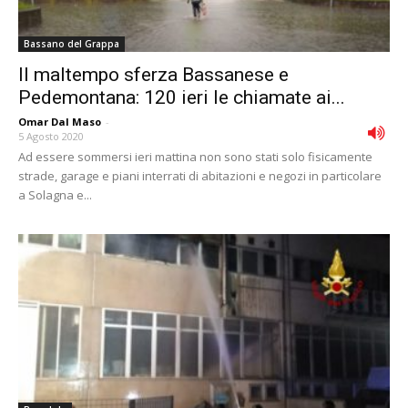
Bassano del Grappa
Il maltempo sferza Bassanese e
Pedemontana: 120 ieri le chiamate ai...
Omar Dal Maso
-
5 Agosto 2020
Ad essere sommersi ieri mattina non sono stati solo fisicamente
strade, garage e piani interrati di abitazioni e negozi in particolare
a Solagna e...