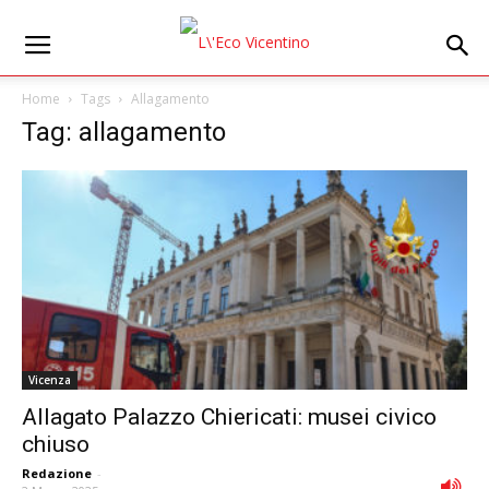
Home
Tags
Allagamento
Tag: allagamento
Vicenza
Allagato Palazzo Chiericati: musei civico
chiuso
Redazione
-