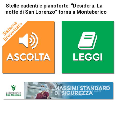
Stelle cadenti e pianoforte: “Desidera. La
notte di San Lorenzo” torna a Monteberico
Home
Vicenza
Attualità
Cultura e spettacoli
In Evidenza
Vicenza
Stelle cadenti e pianoforte:
“Desidera. La notte di San
Lorenzo” torna a Monteberico
Da
Redazione
31 Luglio 2025
(aggiornato il
31 Luglio 2025 19:34
)
ASCOLTA L'AUDIO