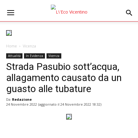
Home
Vicenza
Attualità
In Evidenza
Vicenza
Strada Pasubio sott’acqua,
allagamento causato da un
guasto alle tubature
Da
Redazione
24 Novembre 2022
(aggiornato il
24 Novembre 2022 18:32
)