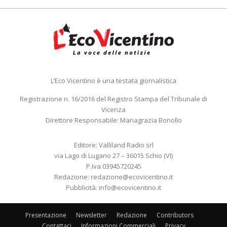
L’Eco Vicentino è una testata giornalistica
Registrazione n. 16/2016 del Registro Stampa del Tribunale di
Vicenza
Direttore Responsabile: Mariagrazia Bonollo
Editore: Valliland Radio srl
via Lago di Lugano 27 – 36015 Schio (VI)
P.Iva 03945720245
Redazione:
redazione@ecovicentino.it
Pubblicità:
info@ecovicentino.it
Presentazione
Newsletter
Redazione
Contributors
Contattaci
Informazioni Commerciali
Privacy