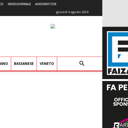
CO
VIDEOGIORNALE
AUDIONOTIZIE
giovedì 6 agosto 2026
IANO
BASSANESE
VENETO