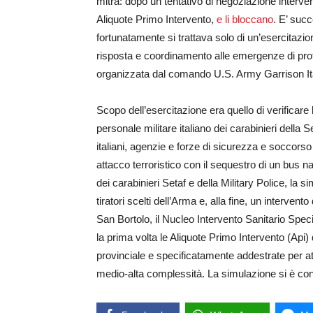
mitra: dopo un tentativo di negoziazione interven
Aliquote Primo Intervento,
e li bloccano
. E’ suc
fortunatamente si trattava solo di un’esercitazio
risposta e coordinamento alle emergenze di pro
organizzata dal comando U.S. Army Garrison Italy
Scopo dell’esercitazione era quello di verificare 
personale militare italiano dei carabinieri della S
italiani, agenzie e forze di sicurezza e soccors
attacco terroristico con il sequestro di un bus 
dei carabinieri Setaf e della Military Police, la s
tiratori scelti dell’Arma e, alla fine, un interven
San Bortolo, il Nucleo Intervento Sanitario Spec
la prima volta le Aliquote Primo Intervento (Api) 
provinciale e specificatamente addestrate per att
medio-alta complessità. La simulazione si è con