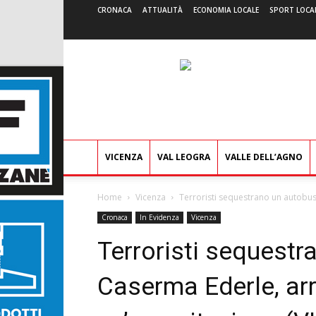
CRONACA
ATTUALITÀ
ECONOMIA LOCALE
SPORT LOCA
VICENZA
VAL LEOGRA
VALLE DELL’AGNO
Home
Vicenza
Terroristi sequestrano un autobus 
Cronaca
In Evidenza
Vicenza
Terroristi sequestr
Caserma Ederle, arr