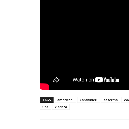
TAGS
americani
Carabinieri
caserma
ed
Usa
Vicenza