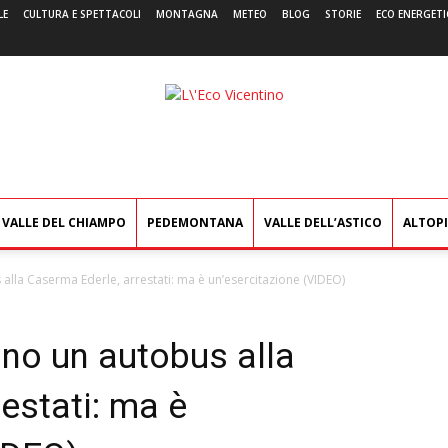
LE
CULTURA E SPETTACOLI
MONTAGNA
METEO
BLOG
STORIE
ECO ENERGETI
L'Eco
Vicentino
VALLE DEL CHIAMPO
PEDEMONTANA
VALLE DELL’ASTICO
ALTOP
alla Caserma Ederle, arrestati: ma è un’esercitazione (VIDEO)
ano un autobus alla
estati: ma è