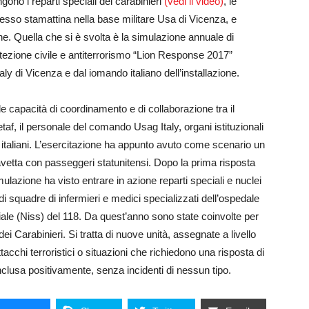
gono i reparti speciali dei carabinieri
(vedi il video)
, le
cesso stamattina nella base militare Usa di Vicenza, e
ne. Quella che si è svolta è la simulazione annuale di
tezione civile e antiterrorismo “Lion Response 2017”
 di Vicenza e dal iomando italiano dell’installazione.
le capacità di coordinamento e di collaborazione tra il
etaf, il personale del comando Usag Italy, organi istituzionali
o italiani. L’esercitazione ha appunto avuto come scenario un
navetta con passeggeri statunitensi. Dopo la prima risposta
imulazione ha visto entrare in azione reparti speciali e nuclei
to di squadre di infermieri e medici specializzati dell’ospedale
iale (Niss) del 118. Da quest’anno sono state coinvolte per
dei Carabinieri. Si tratta di nuove unità, assegnate a livello
acchi terroristici o situazioni che richiedono una risposta di
clusa positivamente, senza incidenti di nessun tipo.