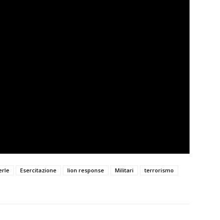
erle
Esercitazione
lion response
Militari
terrorismo