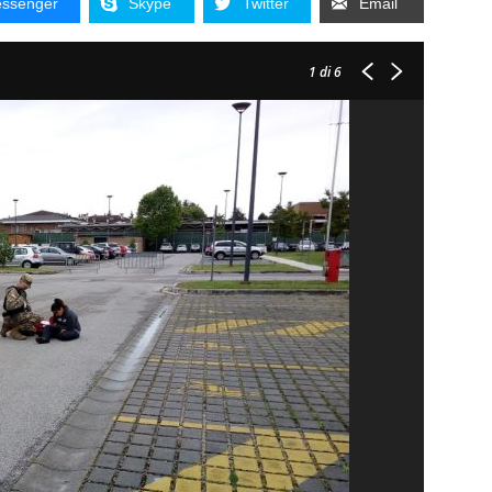
ssenger
Skype
Twitter
Email
1
di 6