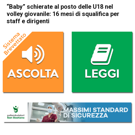
“Baby” schierate al posto delle U18 nel
volley giovanile: 16 mesi di squalifica per
staff e dirigenti
Home
Vicenza
Torri di Quartesolo
In Evidenza
Sport locale
Vicenza
Torri di Quartesolo
“Baby” schierate al posto
delle U18 nel volley giovanile:
16 mesi di squalifica per
staff e dirigenti
Da
Omar Dal Maso
24 Luglio 2024
(aggiornato il
24 Luglio 2024 16:55
)