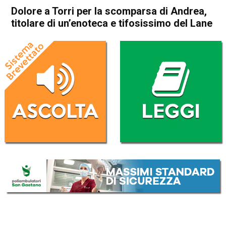
Dolore a Torri per la scomparsa di Andrea,
titolare di un’enoteca e tifosissimo del Lane
Home
Vicenza
Torri di Quartesolo
Cronaca
In Evidenza
Vicenza
Torri di Quartesolo
Dolore a Torri per la
scomparsa di Andrea, titolare
di un’enoteca e tifosissimo
del Lane
Da
Omar Dal Maso
26 Gennaio 2023
(aggiornato il
26 Gennaio 2023 12:30
)