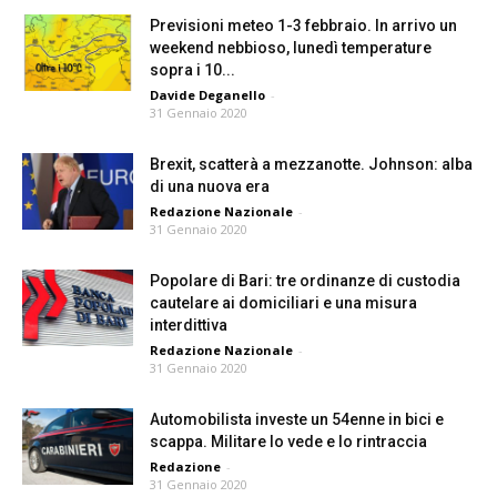
Previsioni meteo 1-3 febbraio. In arrivo un
weekend nebbioso, lunedì temperature
sopra i 10...
Davide Deganello
-
31 Gennaio 2020
Brexit, scatterà a mezzanotte. Johnson: alba
di una nuova era
Redazione Nazionale
-
31 Gennaio 2020
Popolare di Bari: tre ordinanze di custodia
cautelare ai domiciliari e una misura
interdittiva
Redazione Nazionale
-
31 Gennaio 2020
Automobilista investe un 54enne in bici e
scappa. Militare lo vede e lo rintraccia
Redazione
-
31 Gennaio 2020