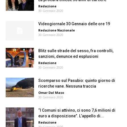
Redazione
-
30 Gennaio 2020
Videogiornale 30 Gennaio delle ore 19
Redazione Nazionale
-
30 Gennaio 2020
Blitz sulle strade del sesso, fra controlli,
sanzioni, denunce ed esplusioni
Redazione
-
30 Gennaio 2020
Scomparso sul Pasubio: quinto giorno di
ricerche vane. Nessuna traccia
Omar Dal Maso
-
30 Gennaio 2020
“I Comuni si attivino, ci sono 7,6 milioni di
euro a disposizione”. L’appello di...
Redazione
-
30 Gennaio 2020