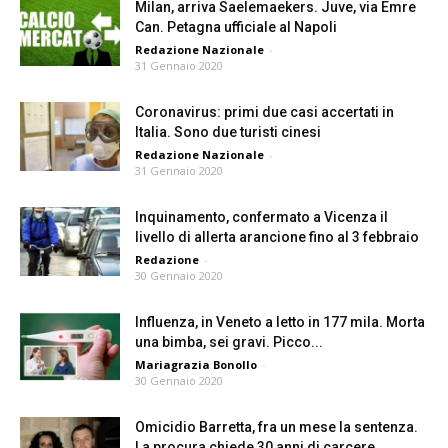
Milan, arriva Saelemaekers. Juve, via Emre
Can. Petagna ufficiale al Napoli
Redazione Nazionale
-
31 Gennaio 2020
Coronavirus: primi due casi accertati in
Italia. Sono due turisti cinesi
Redazione Nazionale
-
31 Gennaio 2020
Inquinamento, confermato a Vicenza il
livello di allerta arancione fino al 3 febbraio
Redazione
-
30 Gennaio 2020
Influenza, in Veneto a letto in 177 mila. Morta
una bimba, sei gravi. Picco...
Mariagrazia Bonollo
-
30 Gennaio 2020
Omicidio Barretta, fra un mese la sentenza.
La procura chiede 30 anni di carcere