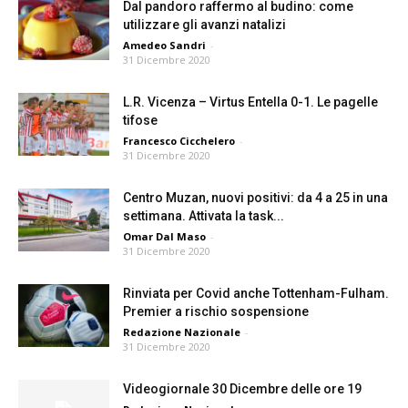
Dal pandoro raffermo al budino: come
utilizzare gli avanzi natalizi
Amedeo Sandri
-
31 Dicembre 2020
L.R. Vicenza – Virtus Entella 0-1. Le pagelle
tifose
Francesco Cicchelero
-
31 Dicembre 2020
Centro Muzan, nuovi positivi: da 4 a 25 in una
settimana. Attivata la task...
Omar Dal Maso
-
31 Dicembre 2020
Rinviata per Covid anche Tottenham-Fulham.
Premier a rischio sospensione
Redazione Nazionale
-
31 Dicembre 2020
Videogiornale 30 Dicembre delle ore 19