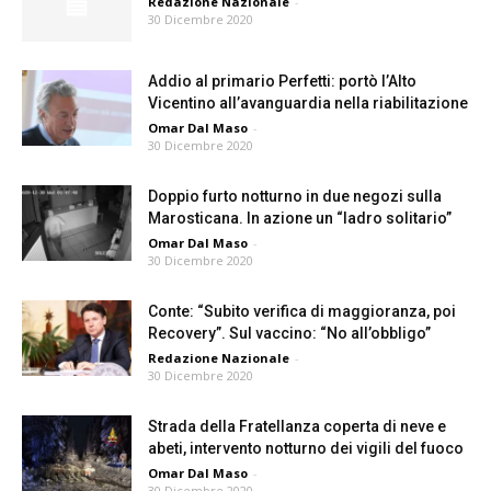
Redazione Nazionale
-
30 Dicembre 2020
Addio al primario Perfetti: portò l’Alto
Vicentino all’avanguardia nella riabilitazione
Omar Dal Maso
-
30 Dicembre 2020
Doppio furto notturno in due negozi sulla
Marosticana. In azione un “ladro solitario”
Omar Dal Maso
-
30 Dicembre 2020
Conte: “Subito verifica di maggioranza, poi
Recovery”. Sul vaccino: “No all’obbligo”
Redazione Nazionale
-
30 Dicembre 2020
Strada della Fratellanza coperta di neve e
abeti, intervento notturno dei vigili del fuoco
Omar Dal Maso
-
30 Dicembre 2020