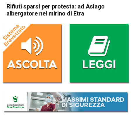
Rifiuti sparsi per protesta: ad Asiago
albergatore nel mirino di Etra
Home
Asiago
Asiago
Attualità
In Evidenza
Rifiuti sparsi per protesta: ad
Asiago albergatore nel mirino
di Etra
Da
Redazione
19 Luglio 2025
(aggiornato il
19 Luglio 2025 22:05
)
ASCOLTA L'AUDIO