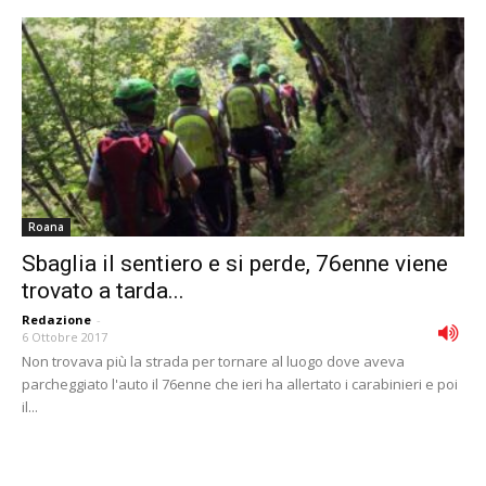
Roana
Sbaglia il sentiero e si perde, 76enne viene
trovato a tarda...
Redazione
-
6 Ottobre 2017
Non trovava più la strada per tornare al luogo dove aveva
parcheggiato l'auto il 76enne che ieri ha allertato i carabinieri e poi
il...