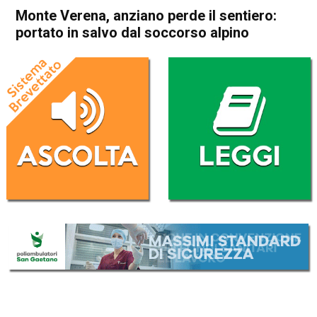
Monte Verena, anziano perde il sentiero:
portato in salvo dal soccorso alpino
Home
Asiago
Roana
Cronaca
In Evidenza
Asiago
Roana
Monte Verena, anziano perde
il sentiero: portato in salvo
dal soccorso alpino
Da
Redazione
2 Agosto 2020
(aggiornato il
2 Agosto 2020 17:28
)
ASCOLTA L'AUDIO