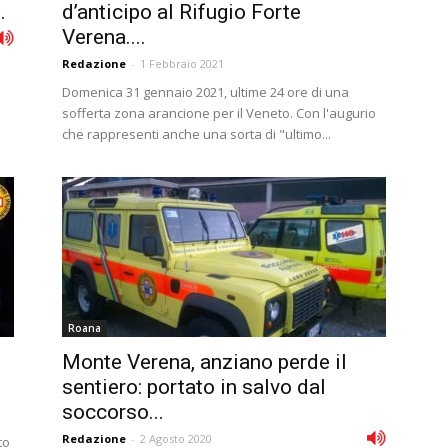
.
d’anticipo al Rifugio Forte
Verena....
Redazione
-
1 Febbraio 2021
Domenica 31 gennaio 2021, ultime 24 ore di una
sofferta zona arancione per il Veneto. Con l'augurio
che rappresenti anche una sorta di "ultimo...
Roana
Monte Verena, anziano perde il
sentiero: portato in salvo dal
soccorso...
Redazione
-
2 Agosto 2020
to