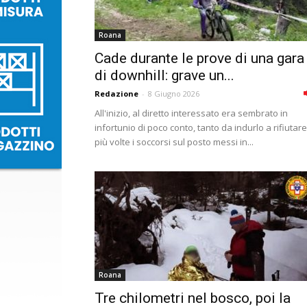
Roana
Cade durante le prove di una gara
di downhill: grave un...
Redazione
-
8 Giugno 2026
All'inizio, al diretto interessato era sembrato in
infortunio di poco conto, tanto da indurlo a rifiutare
più volte i soccorsi sul posto messi in...
Roana
Tre chilometri nel bosco, poi la