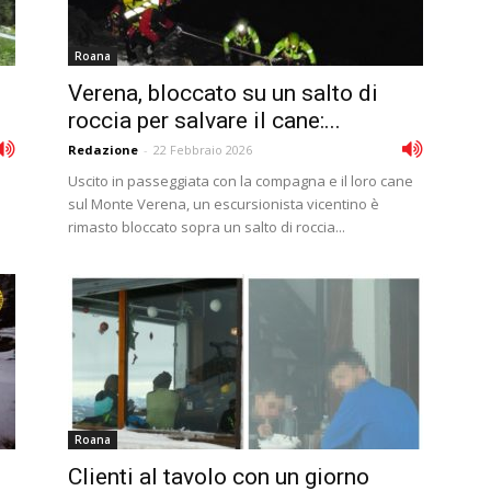
Roana
Verena, bloccato su un salto di
roccia per salvare il cane:...
Redazione
-
22 Febbraio 2026
Uscito in passeggiata con la compagna e il loro cane
sul Monte Verena, un escursionista vicentino è
rimasto bloccato sopra un salto di roccia...
Roana
Clienti al tavolo con un giorno