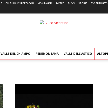
LE
CULTURA E SPETTACOLI
MONTAGNA
METEO
BLOG
STORIE
ECO ENERGETI
L'Eco
Vicentino
VALLE DEL CHIAMPO
PEDEMONTANA
VALLE DELL’ASTICO
ALTOP