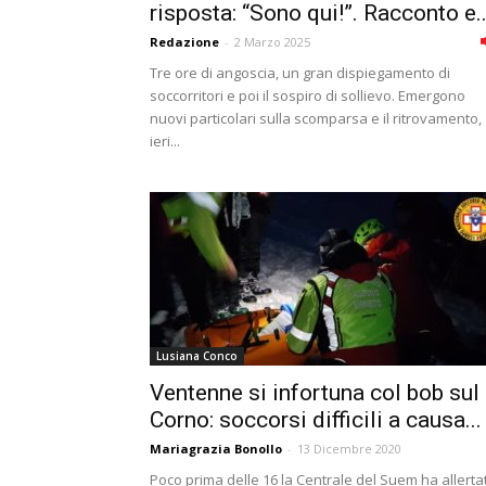
risposta: “Sono qui!”. Racconto e..
Redazione
-
2 Marzo 2025
Tre ore di angoscia, un gran dispiegamento di
soccorritori e poi il sospiro di sollievo. Emergono
nuovi particolari sulla scomparsa e il ritrovamento,
ieri...
Lusiana Conco
Ventenne si infortuna col bob sul
Corno: soccorsi difficili a causa...
Mariagrazia Bonollo
-
13 Dicembre 2020
Poco prima delle 16 la Centrale del Suem ha allerta