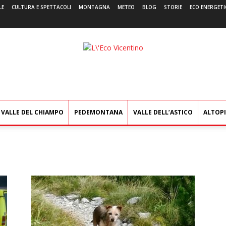
LE
CULTURA E SPETTACOLI
MONTAGNA
METEO
BLOG
STORIE
ECO ENERGETI
L'Eco
Vicentino
VALLE DEL CHIAMPO
PEDEMONTANA
VALLE DELL’ASTICO
ALTOP