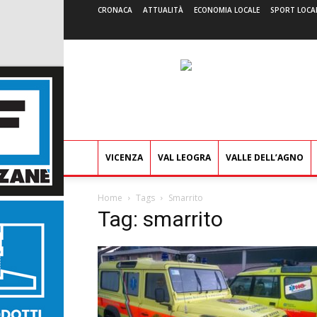
CRONACA
ATTUALITÀ
ECONOMIA LOCALE
SPORT LOCA
VICENZA
VAL LEOGRA
VALLE DELL’AGNO
Home
Tags
Smarrito
Tag: smarrito