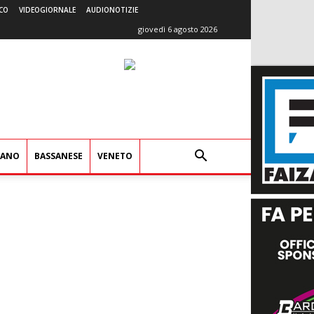
CO
VIDEOGIORNALE
AUDIONOTIZIE
giovedì 6 agosto 2026
IANO
BASSANESE
VENETO