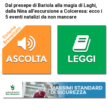
Dal presepe di Bariola alla magia di Laghi,
dalla Nina all’escursione a Colceresa: ecco i
5 eventi natalizi da non mancare
Home
Attualità
Attualità
Bassano del Grappa
Colceresa
In Evidenza
Thiene
Laghi
Schio
Valli del Pasubio
Dal presepe di Bariola alla
magia di Laghi, dalla Nina
all’escursione a Colceresa:
ecco i 5 eventi natalizi da non
mancare
Da
Redazione
23 Dicembre 2022
(aggiornato il
24 Dicembre 2022 18:28
)