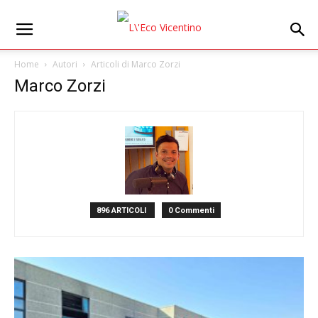
Home
Autori
Articoli di Marco Zorzi
Marco Zorzi
896 ARTICOLI
0 Commenti