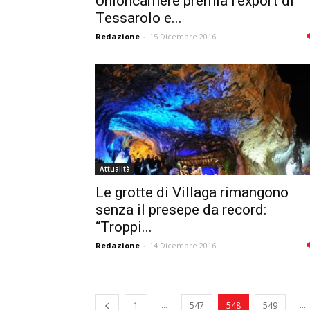
Unioncamere premia l’export di
Tessarolo e...
Redazione
-
15 Dicembre 2016
Attualità
Le grotte di Villaga rimangono
senza il presepe da record:
“Troppi...
Redazione
-
14 Dicembre 2016
...
...
1
547
548
549