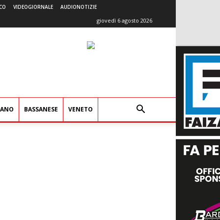
CO
VIDEOGIORNALE
AUDIONOTIZIE
giovedì 6 agosto 2026
IANO
BASSANESE
VENETO