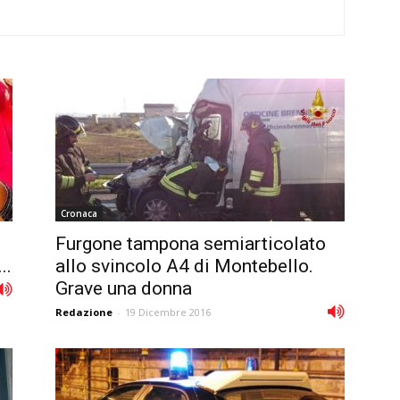
Cronaca
Furgone tampona semiarticolato
..
allo svincolo A4 di Montebello.
Grave una donna
Redazione
-
19 Dicembre 2016