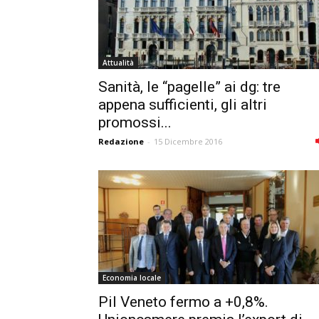
Attualità
Sanità, le “pagelle” ai dg: tre
appena sufficienti, gli altri
promossi...
Redazione
-
15 Dicembre 2016
Economia locale
Pil Veneto fermo a +0,8%.