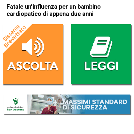
Fatale un’influenza per un bambino
cardiopatico di appena due anni
Home
Bassano del Grappa
Bassano del Grappa
Cronaca
In Evidenza
Vicenza
Fatale un’influenza per un
bambino cardiopatico di
appena due anni
Da
Redazione
27 Gennaio 2018
(aggiornato il
27 Gennaio 2018 15:19
)
ASCOLTA L'AUDIO