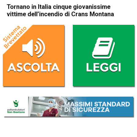
Tornano in Italia cinque giovanissime
vittime dell’incendio di Crans Montana
Home
Cronaca Italia
Cronaca Italia
Tornano in Italia cinque
giovanissime vittime
dell’incendio di Crans
Montana
Da
Redazione Nazionale
5 Gennaio 2026
(aggiornato il
5 Gennaio 2026 19:56
)