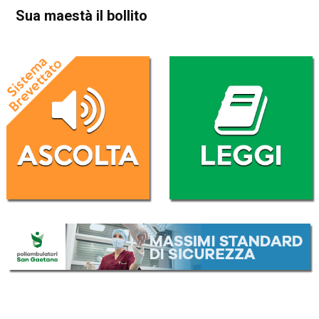
Sua maestà il bollito
Home
Blog
Blog
Fogolare veneto
In Evidenza
Sua maestà il bollito
Da
Amedeo Sandri
15 Dicembre 2020
(aggiornato il
2 Febbraio 2023 20:18
)
ASCOLTA L'AUDIO
Lettore
00:00
00:00
Audio