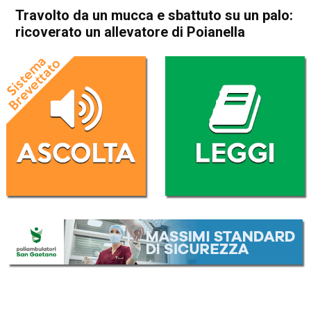
Travolto da un mucca e sbattuto su un palo:
ricoverato un allevatore di Poianella
Home
Camisano
Bressanvido
Camisano
Bressanvido
Cronaca
In Evidenza
Travolto da un mucca e
sbattuto su un palo:
ricoverato un allevatore di
Poianella
Da
Redazione
31 Marzo 2018
(aggiornato il
31 Marzo 2018 12:58
)