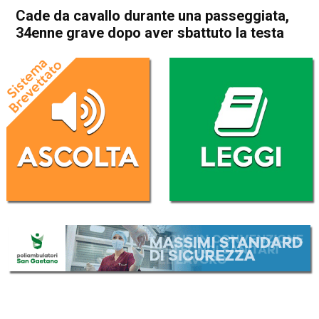
Cade da cavallo durante una passeggiata,
34enne grave dopo aver sbattuto la testa
Home
Camisano
Pozzoleone
Cronaca
In Evidenza
Camisano
Pozzoleone
Cade da cavallo durante una
passeggiata, 34enne grave
dopo aver sbattuto la testa
Da
Enrico Pigato
11 Agosto 2022
(aggiornato il
11 Agosto 2022 19:07
)
ASCOLTA L'AUDIO