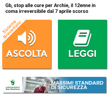
Gb, stop alle cure per Archie, il 12enne in
coma irreversibile dal 7 aprile scorso
Home
Cronaca Esteri
Cronaca Esteri
Gb, stop alle cure per Archie,
il 12enne in coma irreversibile
dal 7 aprile scorso
Da
Redazione Nazionale
6 Agosto 2022
(aggiornato il
7 Agosto 2022 13:00
)
ASCOLTA L'AUDIO