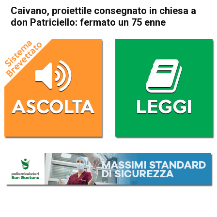
Caivano, proiettile consegnato in chiesa a
don Patriciello: fermato un 75 enne
Home
Cronaca Italia
Cronaca Italia
Caivano, proiettile
consegnato in chiesa a don
Patriciello: fermato un 75
enne
Da
Redazione Nazionale
28 Settembre 2025
(aggiornato il
28 Settembre 2025 23:45
)