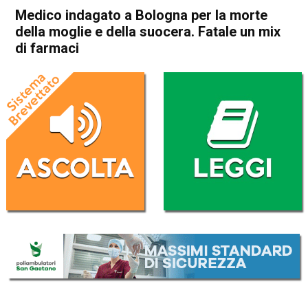
Medico indagato a Bologna per la morte
della moglie e della suocera. Fatale un mix
di farmaci
Home
Cronaca Italia
Cronaca Italia
Medico indagato a Bologna
per la morte della moglie e
della suocera. Fatale un mix
di farmaci
Da
Redazione Nazionale
12 Aprile 2023
(aggiornato il
12 Aprile 2023 17:53
)