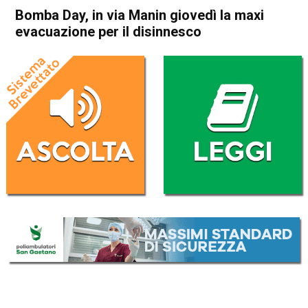
Bomba Day, in via Manin giovedì la maxi
evacuazione per il disinnesco
Home
Valdagno
Cronaca
In Evidenza
Valdagno
Bomba Day, in via Manin
giovedì la maxi evacuazione
per il disinnesco
Da
Redazione
18 Settembre 2018
(aggiornato il
18 Settembre 2018 13:23
)
ASCOLTA L'AUDIO