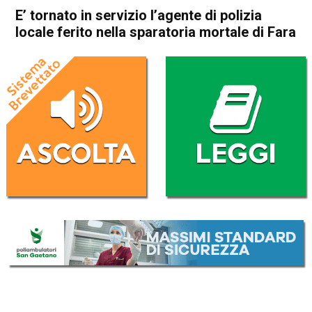
E’ tornato in servizio l’agente di polizia
locale ferito nella sparatoria mortale di Fara
Home
Cronaca
Thiene
Breganze
Cronaca
Fara Vicentino
In Evidenza
Schio
Torrebelvicino
E’ tornato in servizio l’agente
di polizia locale ferito nella
sparatoria mortale di Fara
Da
Omar Dal Maso
6 Ottobre 2023
(aggiornato il
6 Ottobre 2023 15:25
)