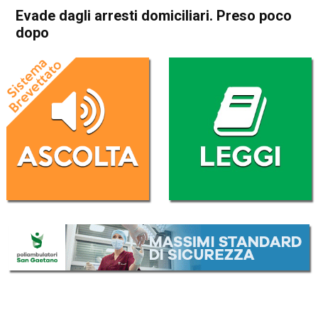
Evade dagli arresti domiciliari. Preso poco
dopo
Home
Cronaca
Vicenza
Caldogno
Cronaca
In Evidenza
Evade dagli arresti
domiciliari. Preso poco dopo
Da
Redazione
6 Marzo 2017
(aggiornato il
6 Marzo 2017 20:04
)
ASCOLTA L'AUDIO
Lettore
00:00
00:00