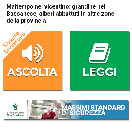
Maltempo nel vicentino: grandine nel
Bassanese, alberi abbattuti in altre zone
della provincia
Home
Cronaca
Cronaca
In Evidenza
Maltempo nel vicentino:
grandine nel Bassanese,
alberi abbattuti in altre zone
della provincia
Da
Redazione
28 Giugno 2017
(aggiornato il
1 Luglio 2022 22:46
)