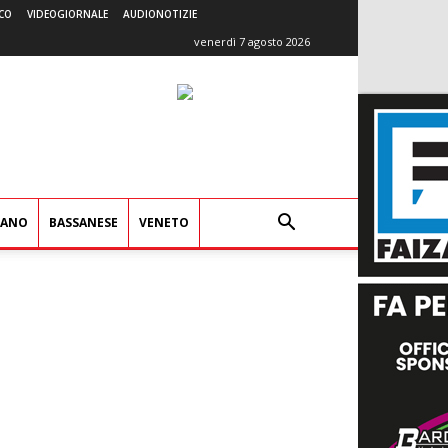
CO
VIDEOGIORNALE
AUDIONOTIZIE
venerdì 7 agosto 2026
IANO
BASSANESE
VENETO