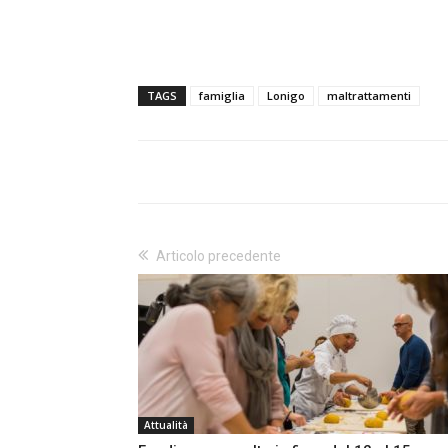
TAGS
famiglia
Lonigo
maltrattamenti
Articolo precedente
Attualità