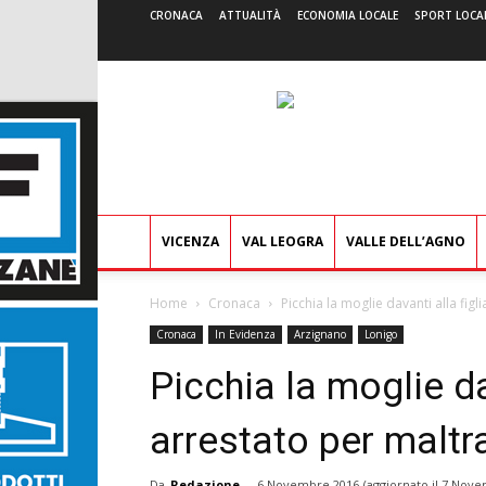
CRONACA
ATTUALITÀ
ECONOMIA LOCALE
SPORT LOCA
VICENZA
VAL LEOGRA
VALLE DELL’AGNO
Home
Cronaca
Picchia la moglie davanti alla figl
Cronaca
In Evidenza
Arzignano
Lonigo
Picchia la moglie dav
arrestato per maltr
Da
Redazione
-
6 Novembre 2016
(aggiornato il
7 Nove