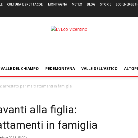
LE
CULTURA E SPETTACOLI
MONTAGNA
METEO
BLOG
STORIE
ECO ENERGETI
L'Eco
Vicentino
VALLE DEL CHIAMPO
PEDEMONTANA
VALLE DELL’ASTICO
ALTOP
ia: arrestato per maltrattamenti in famiglia
anti alla figlia:
attamenti in famiglia
mbre 2016 13:20
)