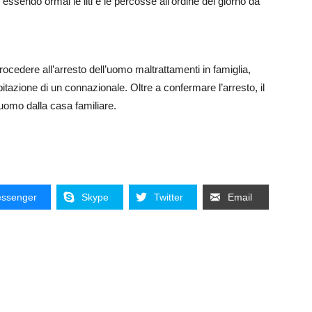
 essendo ormai le liti e le percosse all’ordine del giorno da
procedere all’arresto dell’uomo maltrattamenti in famiglia,
bitazione di un connazionale. Oltre a confermare l’arresto, il
uomo dalla casa familiare.
ssenger
Skype
Twitter
Email