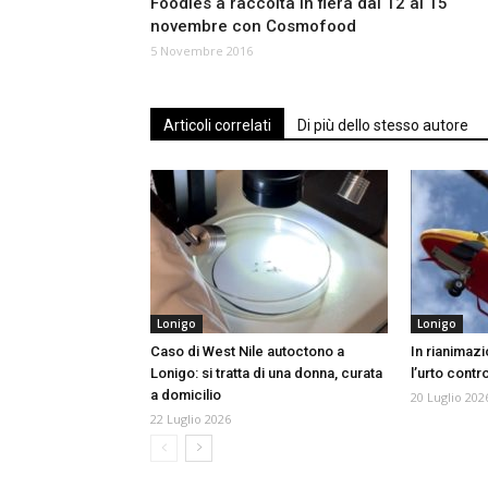
Foodies a raccolta in fiera dal 12 al 15
novembre con Cosmofood
5 Novembre 2016
Articoli correlati
Di più dello stesso autore
Lonigo
Lonigo
Caso di West Nile autoctono a
In rianimaz
Lonigo: si tratta di una donna, curata
l’urto contr
a domicilio
20 Luglio 202
22 Luglio 2026