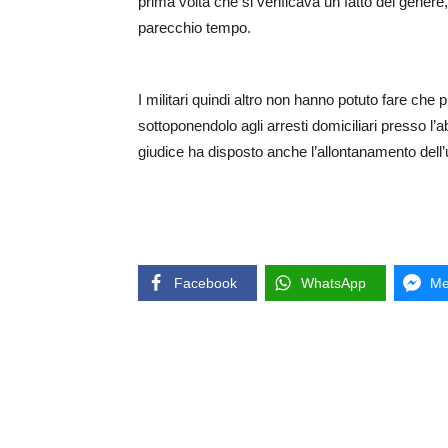
prima volta che si verificava un fatto del genere,
parecchio tempo.
I militari quindi altro non hanno potuto fare che 
sottoponendolo agli arresti domiciliari presso l’a
giudice ha disposto anche l’allontanamento dell’
Facebook
WhatsApp
Me