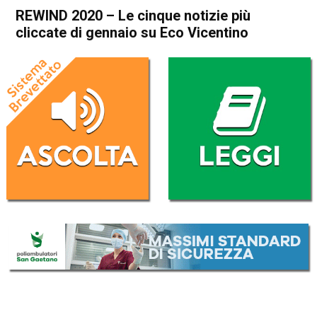
REWIND 2020 – Le cinque notizie più
cliccate di gennaio su Eco Vicentino
Home
Cronaca
Attualità
Cronaca
In Evidenza
Vicenza
REWIND 2020 – Le cinque
notizie più cliccate di gennaio
su Eco Vicentino
Da
Omar Dal Maso
1 Gennaio 2021
(aggiornato il
1 Gennaio 2021 18:32
)
ASCOLTA L'AUDIO