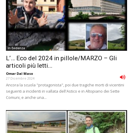
In Evidenza
L’… Eco del 2024 in pillole/MARZO – Gli
articoli più letti...
Omar Dal Maso
-
27 Dicembre 2024
Ancora la scuola "protagonista", poi due tragiche morti di vicentini
seguenti a incidenti in vallata dell'Astico e in Altopiano dei Sette
Comuni, e anche una...