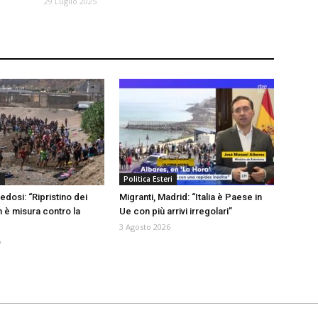
29 Luglio 2025
a
Politica Esteri
edosi: “Ripristino dei
Migranti, Madrid: “Italia è Paese in
n è misura contro la
Ue con più arrivi irregolari”
3 Agosto 2026
6