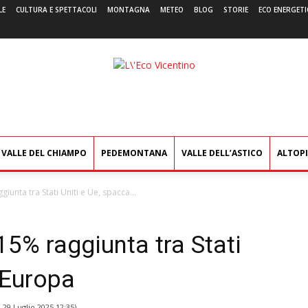
LE
CULTURA E SPETTACOLI
MONTAGNA
METEO
BLOG
STORIE
ECO ENERGETI
L'Eco
Vicentino
VALLE DEL CHIAMPO
PEDEMONTANA
VALLE DELL’ASTICO
ALTOP
giunta tra Stati Uniti e Ue, spacca...
 15% raggiunta tra Stati
l’Europa
l
29 Luglio 2025 12:35
)