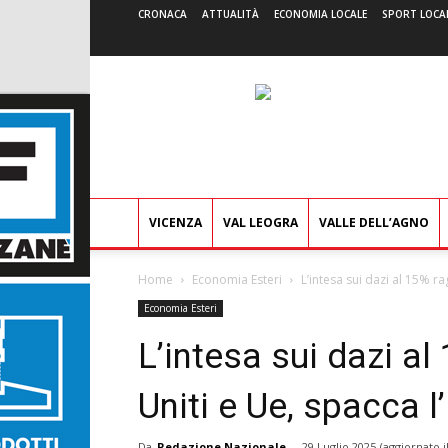
CRONACA
ATTUALITÀ
ECONOMIA LOCALE
SPORT LOCA
VICENZA
VAL LEOGRA
VALLE DELL’AGNO
Home
Economia Esteri
L’intesa sui dazi al 15% rag
Economia Esteri
L’intesa sui dazi al
Uniti e Ue, spacca 
Da
Redazione Nazionale
-
29 Luglio 2025
(aggiornato i