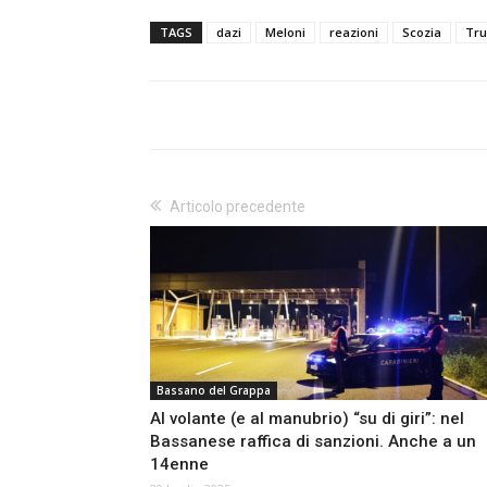
TAGS
dazi
Meloni
reazioni
Scozia
Tr
Articolo precedente
Bassano del Grappa
Al volante (e al manubrio) “su di giri”: nel
Bassanese raffica di sanzioni. Anche a un
14enne