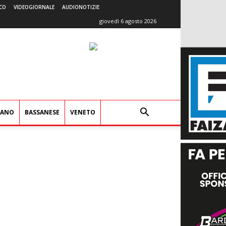
CO
VIDEOGIORNALE
AUDIONOTIZIE
giovedì 6 agosto 2026
IANO
BASSANESE
VENETO