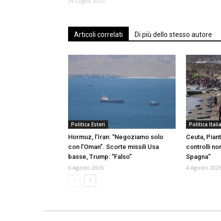
29 Luglio 2025
Articoli correlati
Di più dello stesso autore
Politica Esteri
Politica Itali
Hormuz, l’Iran: “Negoziamo solo
Ceuta, Piant
con l’Oman”. Scorte missili Usa
controlli no
basse, Trump: “Falso”
Spagna”
6 Agosto 2026
4 Agosto 202