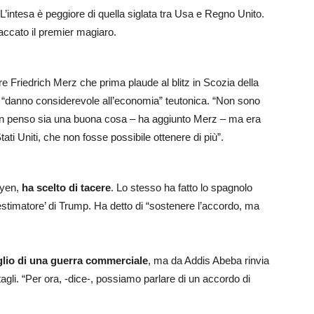
L’intesa è peggiore di quella siglata tra Usa e Regno Unito.
accato il premier magiaro.
ere Friedrich Merz che prima plaude al blitz in Scozia della
i “danno considerevole all’economia” teutonica. “Non sono
 non penso sia una buona cosa – ha aggiunto Merz – ma era
tati Uniti, che non fosse possibile ottenere di più”.
eyen,
ha scelto di tacere
. Lo stesso ha fatto lo spagnolo
‘estimatore’ di Trump. Ha detto di “sostenere l’accordo, ma
glio di una guerra commerciale
, ma da Addis Abeba rinvia
agli. “Per ora, -dice-, possiamo parlare di un accordo di