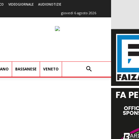
CO
VIDEOGIORNALE
AUDIONOTIZIE
giovedì 6 agosto 2026
IANO
BASSANESE
VENETO