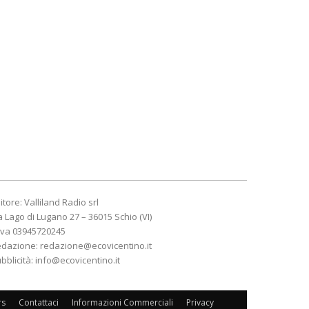
itore: Valliland Radio srl
a Lago di Lugano 27 – 36015 Schio (VI)
Iva 03945720245
edazione:
redazione@ecovicentino.it
bblicità:
info@ecovicentino.it
rs
Contattaci
Informazioni Commerciali
Privacy