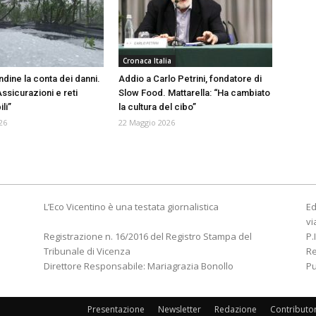
Cronaca Italia
dine la conta dei danni.
Addio a Carlo Petrini, fondatore di
“Assicurazioni e reti
Slow Food. Mattarella: “Ha cambiato
li”
la cultura del cibo”
26
22 Maggio 2026
L’Eco Vicentino è una testata giornalistica
Ed
vi
Registrazione n. 16/2016 del Registro Stampa del
P.
Tribunale di Vicenza
R
Direttore Responsabile: Mariagrazia Bonollo
Pu
Presentazione
Newsletter
Redazione
Contributo