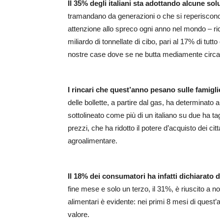
Il 35% degli italiani sta adottando alcune sol
tramandano da generazioni o che si reperiscon
attenzione allo spreco ogni anno nel mondo – ric
miliardo di tonnellate di cibo, pari al 17% di tutto
nostre case dove se ne butta mediamente circa 
I rincari che quest’anno pesano sulle famiglie
delle bollette, a partire dal gas, ha determinato an
sottolineato come più di un italiano su due ha ta
prezzi, che ha ridotto il potere d’acquisto dei citta
agroalimentare.
Il 18% dei consumatori ha infatti dichiarato di
fine mese e solo un terzo, il 31%, è riuscito a no
alimentari è evidente: nei primi 8 mesi di quest’
valore.