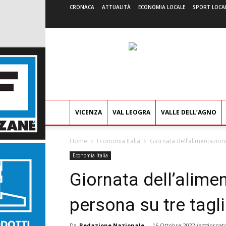
CRONACA
ATTUALITÀ
ECONOMIA LOCALE
SPORT LOCA
VICENZA
VAL LEOGRA
VALLE DELL’AGNO
Home
Economia Italia
Giornata dell’alimentazione
Economia Italia
Giornata dell’alimen
persona su tre tagli
Da
Redazione Nazionale
-
16 Ottobre 2022
(aggiornato