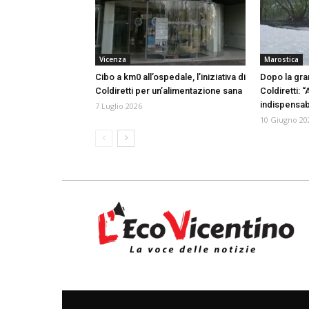
Vicenza
Marostica
Cibo a km0 all’ospedale, l’iniziativa di
Dopo la gran
Coldiretti per un’alimentazione sana
Coldiretti: 
indispensabi
7 Luglio 2026
10 Giugno 20