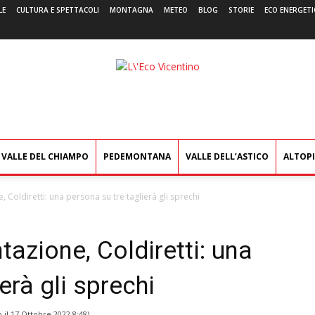
LE
CULTURA E SPETTACOLI
MONTAGNA
METEO
BLOG
STORIE
ECO ENERGETI
L'Eco
Vicentino
VALLE DEL CHIAMPO
PEDEMONTANA
VALLE DELL’ASTICO
ALTOP
, Coldiretti: una persona su tre taglierà gli sprechi
tazione, Coldiretti: una
erà gli sprechi
 il
17 Ottobre 2022 8:48
)