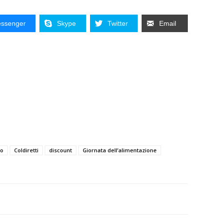
ssenger
Skype
Twitter
Email
bo
Coldiretti
discount
Giornata dell’alimentazione