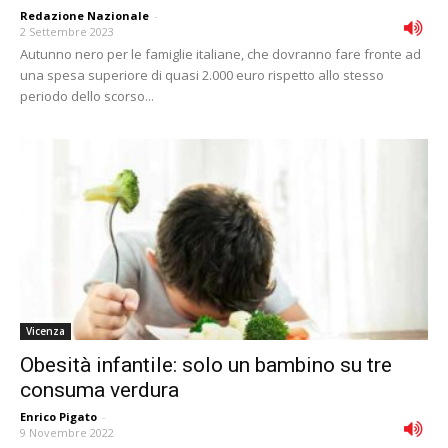
Redazione Nazionale
-
2 Settembre 2023
Autunno nero per le famiglie italiane, che dovranno fare fronte ad
una spesa superiore di quasi 2.000 euro rispetto allo stesso
periodo dello scorso...
Vicenza
Obesità infantile: solo un bambino su tre
consuma verdura
Enrico Pigato
-
9 Novembre 2022