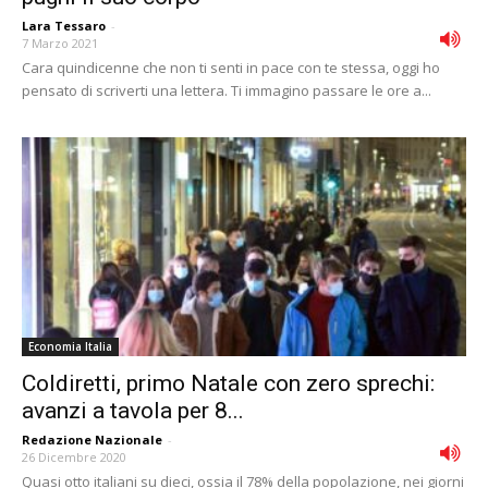
Lara Tessaro
-
7 Marzo 2021
Cara quindicenne che non ti senti in pace con te stessa, oggi ho
pensato di scriverti una lettera. Ti immagino passare le ore a...
Economia Italia
Coldiretti, primo Natale con zero sprechi:
avanzi a tavola per 8...
Redazione Nazionale
-
26 Dicembre 2020
Quasi otto italiani su dieci, ossia il 78% della popolazione, nei giorni