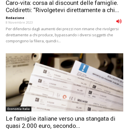
Caro-vita: corsa al discount delle famiglie.
Coldiretti: “Rivolgetevi direttamente a chi...
Redazione
-
8 Novembre 2023
Per difendersi dagli aumenti dei prezzi non rimane che rivolgersi
direttamente a chi produce, bypassando i diversi soggetti che
compongono la filiera, quindi i...
Economia Italia
Le famiglie italiane verso una stangata di
quasi 2.000 euro, secondo...