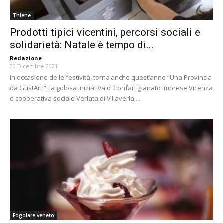
Thiene
Prodotti tipici vicentini, percorsi sociali e
solidarietà: Natale è tempo di...
Redazione
-
20 Dicembre 2021
In occasione delle festività, torna anche quest’anno “Una Provincia
da GustArti”, la golosa iniziativa di Confartigianato Imprese Vicenza
e cooperativa sociale Verlata di Villaverla....
Fogolare veneto