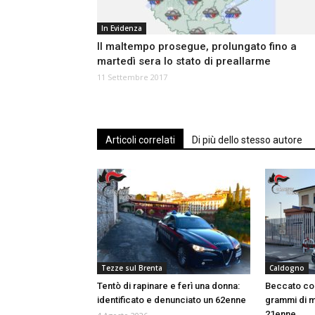
In Evidenza
Il maltempo prosegue, prolungato fino a
martedì sera lo stato di preallarme
11 Settembre 2017
Articoli correlati
Di più dello stesso autore
Tezze sul Brenta
Caldogno
Tentò di rapinare e ferì una donna:
Beccato con
identificato e denunciato un 62enne
grammi di m
21enne