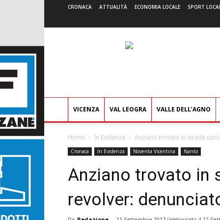
CRONACA
ATTUALITÀ
ECONOMIA LOCALE
SPORT LOCA
VICENZA
VAL LEOGRA
VALLE DELL’AGNO
Home
In Evidenza
Anziano trovato in strada ubri
Cronaca
In Evidenza
Noventa Vicentina
Nanto
Anziano trovato in 
revolver: denunciat
Da
Redazione
-
11 Settembre 2017
(aggiornato il
12 Set