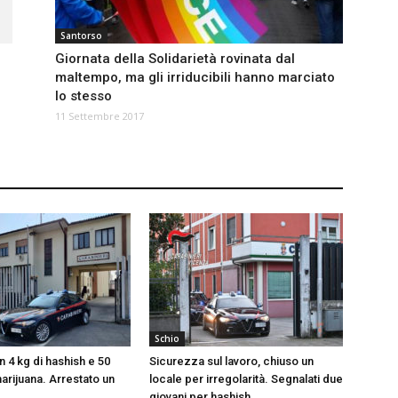
Santorso
Giornata della Solidarietà rovinata dal
maltempo, ma gli irriducibili hanno marciato
lo stesso
11 Settembre 2017
Schio
 4 kg di hashish e 50
Sicurezza sul lavoro, chiuso un
arijuana. Arrestato un
locale per irregolarità. Segnalati due
giovani per hashish