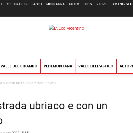
LE
CULTURA E SPETTACOLI
MONTAGNA
METEO
BLOG
STORIE
ECO ENERGETI
L'Eco
Vicentino
VALLE DEL CHIAMPO
PEDEMONTANA
VALLE DELL’ASTICO
ALTOP
aco e con un revolver: denunciato
strada ubriaco e con un
o
tembre 2017 15:31
)