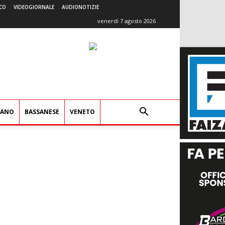
CO
VIDEOGIORNALE
AUDIONOTIZIE
venerdì 7 agosto 2026
IANO
BASSANESE
VENETO