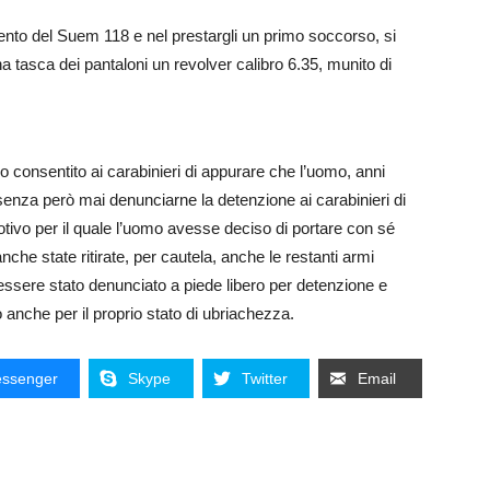
ervento del Suem 118 e nel prestargli un primo soccorso, si
 tasca dei pantaloni un revolver calibro 6.35, munito di
consentito ai carabinieri di appurare che l’uomo, anni
senza però mai denunciarne la detenzione ai carabinieri di
ivo per il quale l’uomo avesse deciso di portare con sé
che state ritirate, per cautela, anche le restanti armi
essere stato denunciato a piede libero per detenzione e
anche per il proprio stato di ubriachezza.
ssenger
Skype
Twitter
Email