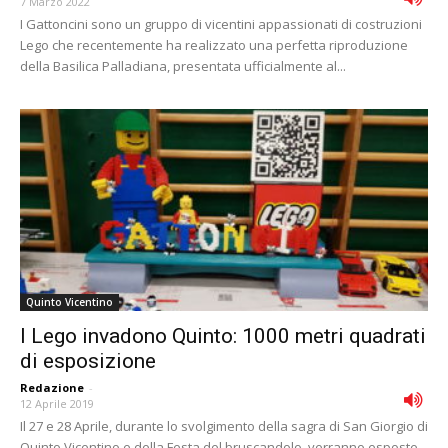
7 Marzo 2022
I Gattoncini sono un gruppo di vicentini appassionati di costruzioni
Lego che recentemente ha realizzato una perfetta riproduzione
della Basilica Palladiana, presentata ufficialmente al...
Quinto Vicentino
I Lego invadono Quinto: 1000 metri quadrati
di esposizione
Redazione
-
12 Aprile 2019
Il 27 e 28 Aprile, durante lo svolgimento della sagra di San Giorgio di
Quinto Vicentino e della Festa del bruscandolo, verranno esposte