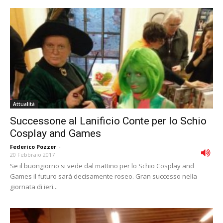
Attualità
Successone al Lanificio Conte per lo Schio
Cosplay and Games
Federico Pozzer
-
20 Febbraio 2017
Se il buongiorno si vede dal mattino per lo Schio Cosplay and
Games il futuro sarà decisamente roseo. Gran successo nella
giornata di ieri...