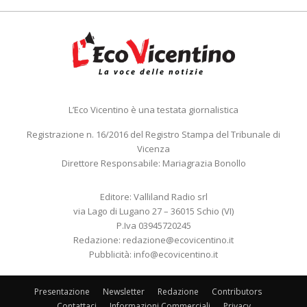
L’Eco Vicentino è una testata giornalistica
Registrazione n. 16/2016 del Registro Stampa del Tribunale di
Vicenza
Direttore Responsabile: Mariagrazia Bonollo
Editore: Valliland Radio srl
via Lago di Lugano 27 – 36015 Schio (VI)
P.Iva 03945720245
Redazione:
redazione@ecovicentino.it
Pubblicità:
info@ecovicentino.it
Presentazione
Newsletter
Redazione
Contributors
Contattaci
Informazioni Commerciali
Privacy