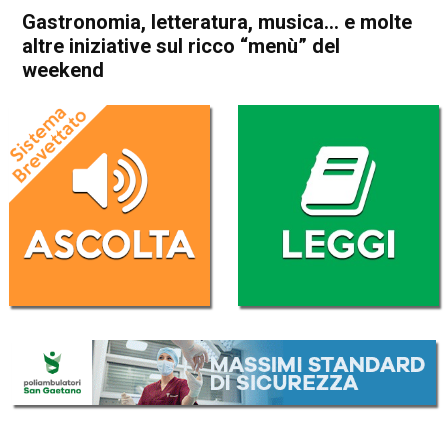
Gastronomia, letteratura, musica… e molte
altre iniziative sul ricco “menù” del
weekend
Home
In Evidenza
Attualità
Bassano del Grappa
Thiene
Carrè
Cultura e spettacoli
In Evidenza
Schio
Isola Vicentina
Asiago
Roana
Valli del Pasubio
Vicenza
Gastronomia, letteratura,
musica… e molte altre
iniziative sul ricco “menù” del
weekend
Da
Redazione
19 Aprile 2024
(aggiornato il
19 Aprile 2024 11:53
)