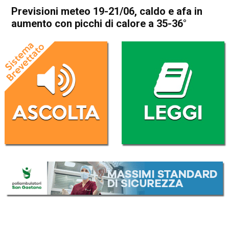
Previsioni meteo 19-21/06, caldo e afa in
aumento con picchi di calore a 35-36°
Home
Meteo
In Evidenza
Meteo
Previsioni meteo 19-21/06,
caldo e afa in aumento con
picchi di calore a 35-36°
Da
Omar Dal Maso
18 Giugno 2021
(aggiornato il
19 Giugno 2021 14:38
)
ASCOLTA L'AUDIO