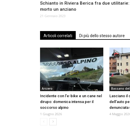
Schianto in Riviera Berica fra due utilitarie:
morto un anziano
21 Gennaio 2023
Articoli correlati
Di più dello stesso autore
Arsiero
Bassano del
Incidente con l’e-bike e un cane nel
Lasciano il 
dirupo: domenica intensa per il
dell’auto pe
soccorso alpino
denunciata 
1 Giugno 2026
4 Maggio 202