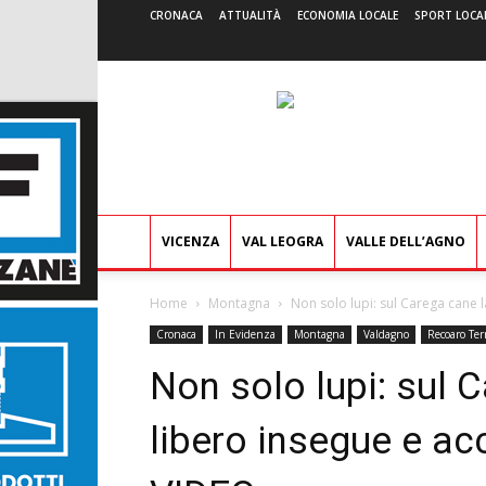
CRONACA
ATTUALITÀ
ECONOMIA LOCALE
SPORT LOCA
VICENZA
VAL LEOGRA
VALLE DELL’AGNO
Home
Montagna
Non solo lupi: sul Carega cane la
Cronaca
In Evidenza
Montagna
Valdagno
Recoaro Te
Non solo lupi: sul 
libero insegue e a