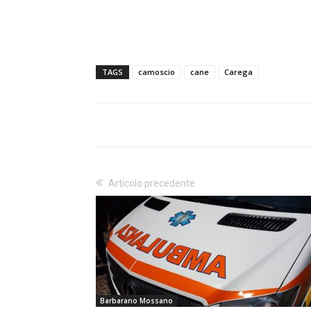
TAGS
camoscio
cane
Carega
Articolo precedente
Barbarano Mossano