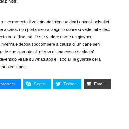
alpinisti”.
mo – commenta il veterinario thienese degli animali selvatici
ne a casa, non portarselo al seguito come si vede nel video.
mento della discesa. Triste vedere come un giovane
one invernale debba soccombere a causa di un cane ben
e le sue giornate all’interno di una casa riscaldata”.
iventato virale su whatsapp e i social, le guardie della
tario del cane.
ssenger
Skype
Twitter
Email