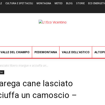
LE
CULTURA E SPETTACOLI
MONTAGNA
METEO
BLOG
STORIE
ECO ENERGETI
L'Eco
Vicentino
VALLE DEL CHIAMPO
PEDEMONTANA
VALLE DELL’ASTICO
ALTOP
sciato libero insegue e acciuffa un...
rme
Carega cane lasciato
cciuffa un camoscio –