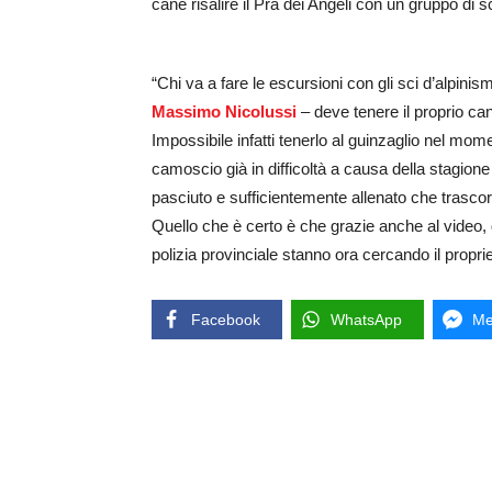
cane risalire il Prà dei Angeli con un gruppo di sci
“Chi va a fare le escursioni con gli sci d’alpinis
Massimo Nicolussi
– deve tenere il proprio ca
Impossibile infatti tenerlo al guinzaglio nel mo
camoscio già in difficoltà a causa della stagi
pasciuto e sufficientemente allenato che trascorr
Quello che è certo è che grazie anche al video, d
polizia provinciale stanno ora cercando il proprie
Facebook
WhatsApp
Me