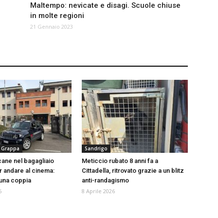
Maltempo: nevicate e disagi. Scuole chiuse
in molte regioni
21 Gennaio 2023
 Grappa
Sandrigo
cane nel bagagliaio
Meticcio rubato 8 anni fa a
r andare al cinema:
Cittadella, ritrovato grazie a un blitz
una coppia
anti-randagismo
6
8 Aprile 2026