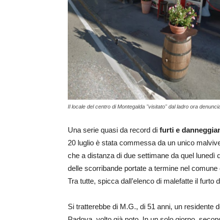
Il locale del centro di Montegalda "visitato" dal ladro ora denunci
Una serie quasi da record di
furti e danneggia
20 luglio è stata commessa da un unico malvivent
che a distanza di due settimane da quel lunedì d
delle scorribande portate a termine nel comune d
Tra tutte, spicca dall’elenco di malefatte il furt
Si tratterebbe di M.G., di 51 anni, un residente 
Padova, volto già noto. In un solo giorno, secondo