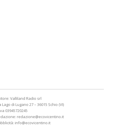
itore: Valliland Radio srl
a Lago di Lugano 27 – 36015 Schio (VI)
Iva 03945720245
edazione:
redazione@ecovicentino.it
bblicità:
info@ecovicentino.it