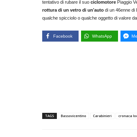
tentativo di rubare il suo
ciclomotore
Piaggio Ve
rottura di un vetro di un’auto
di un 46enne di 
qualche spicciolo o qualche oggetto di valore dal
Facebook
WhatsApp
Me
TAGS
Bassovicentino
Carabinieri
cronaca lo