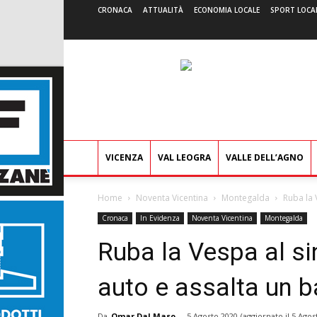
CRONACA
ATTUALITÀ
ECONOMIA LOCALE
SPORT LOCA
VICENZA
VAL LEOGRA
VALLE DELL’AGNO
Home
Noventa Vicentina
Montegalda
Ruba la 
Cronaca
In Evidenza
Noventa Vicentina
Montegalda
Ruba la Vespa al si
auto e assalta un ba
Da
Omar Dal Maso
-
5 Agosto 2020
(aggiornato il
5 Agos