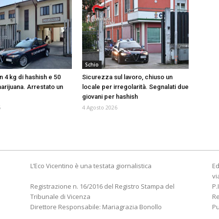
Schio
 4 kg di hashish e 50
Sicurezza sul lavoro, chiuso un
arijuana. Arrestato un
locale per irregolarità. Segnalati due
giovani per hashish
6
4 Agosto 2026
L’Eco Vicentino è una testata giornalistica
Ed
vi
Registrazione n. 16/2016 del Registro Stampa del
P.
Tribunale di Vicenza
R
Direttore Responsabile: Mariagrazia Bonollo
Pu