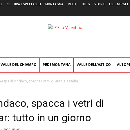
LE
CULTURA E SPETTACOLI
MONTAGNA
METEO
BLOG
STORIE
ECO ENERGETI
L'Eco
Vicentino
VALLE DEL CHIAMPO
PEDEMONTANA
VALLE DELL’ASTICO
ALTOP
Vespa al sindaco, spacca i vetri di auto e assalta...
ndaco, spacca i vetri di
r: tutto in un giorno
to 2020 15:49
)