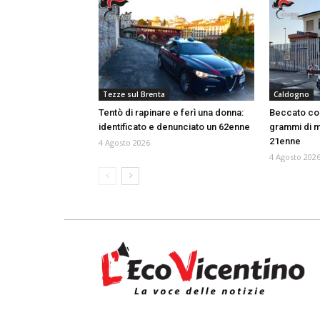
Tezze sul Brenta
Caldogno
Tentò di rapinare e ferì una donna:
Beccato con
identificato e denunciato un 62enne
grammi di m
21enne
4 Agosto 2026
4 Agosto 202