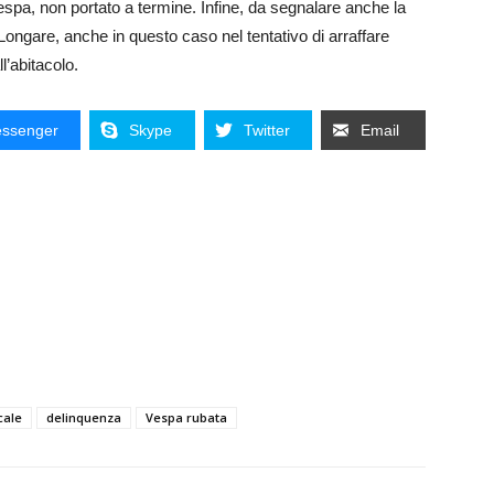
spa, non portato a termine. Infine, da segnalare anche la
Longare, anche in questo caso nel tentativo di arraffare
l’abitacolo.
ssenger
Skype
Twitter
Email
cale
delinquenza
Vespa rubata