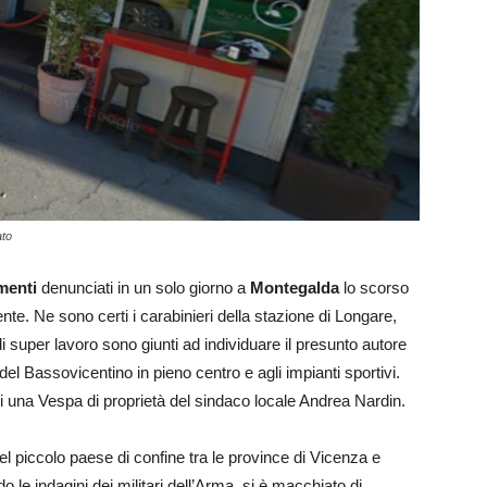
ato
menti
denunciati in un solo giorno a
Montegalda
lo scorso
e. Ne sono certi i carabinieri della stazione di Longare,
i super lavoro sono giunti ad individuare il presunto autore
el Bassovicentino in pieno centro e agli impianti sportivi.
o di una Vespa di proprietà del sindaco locale Andrea Nardin.
del piccolo paese di confine tra le province di Vicenza e
 le indagini dei militari dell’Arma, si è macchiato di