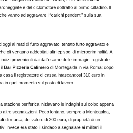
parcheggiate e del ciclomotore sottratto al primo cittadino. Il
che vanno ad aggravare i “carichi pendenti” sulla sua
ggi ai reati di furto aggravato, tentato furto aggravato e
gli vengano addebitati altri episodi di microcriminalità. A
 indizi provenienti dai dall’esame delle immagini registrate
 il
Bar Pizzeria Calimero
di Montegalda in via Roma: dopo
o a casa il registratore di cassa intascandosi 310 euro in
ava in quel momento sul posto di lavoro.
la stazione periferica iniziavano le indagini sul colpo appena
o altre segnalazioni. Poco lontano, sempre a Montegalda,
ali
di marca, del valore di 200 euro, di proprietà di un
i invece era stato il sindaco a segnalare ai militari il