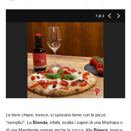
1
di 3
Le birre chiare, invece, si sposano bene con le pizze
“semplici”. La
Bionda
, infatti, esalta i sapori di una Marinara o
di una Margherita oppure anche la zucca. Alla
Bianca,
invece,