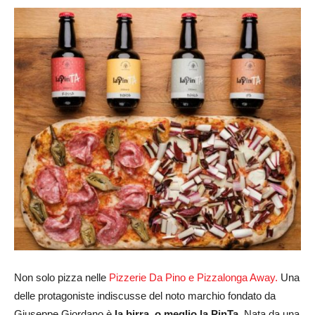
Non solo pizza nelle
Pizzerie Da Pino e Pizzalonga Away.
Una
delle protagoniste indiscusse del noto marchio fondato da
Giuseppe Giordano è
la birra, o meglio la PinTa
. Nata da una