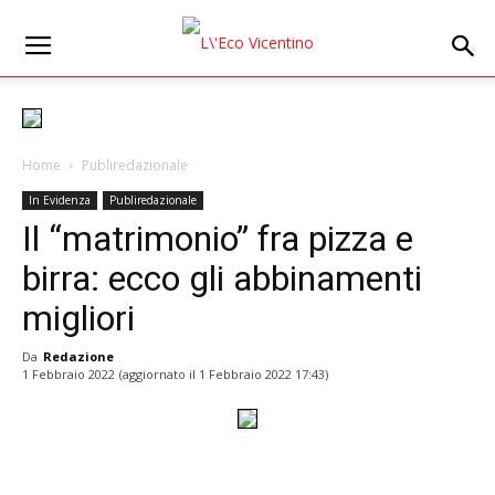
Home
Publiredazionale
In Evidenza
Publiredazionale
Il “matrimonio” fra pizza e
birra: ecco gli abbinamenti
migliori
Da
Redazione
1 Febbraio 2022
(aggiornato il
1 Febbraio 2022 17:43
)