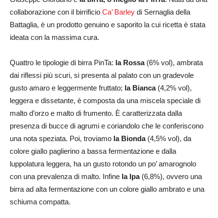
collaborazione con il birrificio
Ca’ Barley
di Sernaglia della
Battaglia, è un prodotto genuino e saporito la cui ricetta è stata
ideata con la massima cura.
Quattro le tipologie di birra PinTa:
la Rossa
(6% vol), ambrata
dai riflessi più scuri, si presenta al palato con un gradevole
gusto amaro e leggermente fruttato;
la Bianca
(4,2% vol),
leggera e dissetante, è composta da una miscela speciale di
malto d’orzo e malto di frumento. È caratterizzata dalla
presenza di bucce di agrumi e coriandolo che le conferiscono
una nota speziata. Poi, troviamo
la Bionda
(4,5% vol), da
colore giallo paglierino a bassa fermentazione e dalla
luppolatura leggera, ha un gusto rotondo un po’ amarognolo
con una prevalenza di malto. Infine
la Ipa
(6,8%), ovvero una
birra ad alta fermentazione con un colore giallo ambrato e una
schiuma compatta.