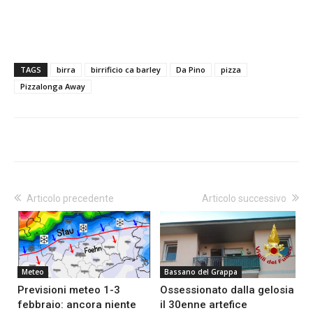
TAGS
birra
birrificio ca barley
Da Pino
pizza
Pizzalonga Away
Articolo precedente
Articolo successivo
Meteo
Bassano del Grappa
Previsioni meteo 1-3
Ossessionato dalla gelosia
febbraio: ancora niente
il 30enne artefice