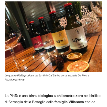
Le quattro PinTa prodotte dal Birrificio Ca’ Barley per le pizzerie Da Pino e
Pizzalonga Away
La PinTa è una
birra biologica a chilometro zero
nel birrificio
di Sernaglia della Battaglia dalla
famiglia Villanova
che da