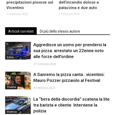
precipitazioni piovose sul
dell’incendio doloso a
Vicentino
palazzina e due auto
1 Febbraio 2022
1 Febbraio 2022
Articoli correlati
Di più dello stesso autore
Aggredisce un uomo per prendersi la
sua pizza: arrestato un 22enne noto
alle forze dell’ordine
Schio
27 Gennaio 2026
A Sanremo la pizza canta…vicentino:
Mauro Pozzer pizzaiolo al Festival
Thiene
4 Febbraio 2025
La “birra della discordia” scatena la lite
tra barista e cliente. Interviene la
polizia
Vicenza