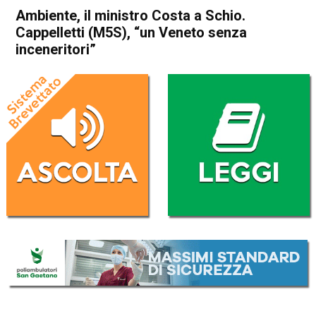
Ambiente, il ministro Costa a Schio.
Cappelletti (M5S), “un Veneto senza
inceneritori”
Home
Schio
Attualità
In Evidenza
Schio
Ambiente, il ministro Costa a
Schio. Cappelletti (M5S), “un
Veneto senza inceneritori”
Da
Redazione
14 Settembre 2020
(aggiornato il
14 Settembre 2020 19:38
)
ASCOLTA L'AUDIO