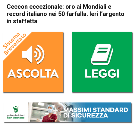
Ceccon eccezionale: oro ai Mondiali e
record italiano nei 50 farfalla. Ieri l’argento
in staffetta
Home
Schio
In Evidenza
Schio
Sport locale
Ceccon eccezionale: oro ai
Mondiali e record italiano nei
50 farfalla. Ieri l’argento in
staffetta
Da
Redazione
24 Luglio 2023
(aggiornato il
24 Luglio 2023 18:13
)