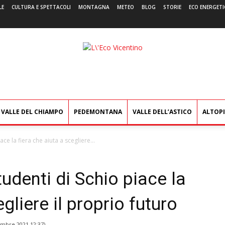
LE
CULTURA E SPETTACOLI
MONTAGNA
METEO
BLOG
STORIE
ECO ENERGETI
L'Eco
Vicentino
VALLE DEL CHIAMPO
PEDEMONTANA
VALLE DELL’ASTICO
ALTOP
ce la fiera che aiuta a scegliere...
udenti di Schio piace la
gliere il proprio futuro
embre 2021 12:37
)