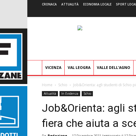
CRONACA
ATTUALITÀ
ECONOMIA LOCALE
SPORT LOCA
VICENZA
VAL LEOGRA
VALLE DELL’AGNO
Home
Schio
Job&Orienta: agli studenti di Schio pia
Attualità
In Evidenza
Schio
Job&Orienta: agli st
fiera che aiuta a sce
Da
Redazione
-
17 Dicembre 2021
(aggiornato il
17 Dic