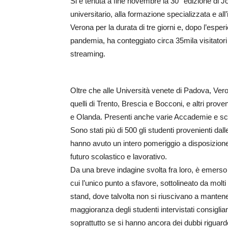
Si è tenuta a fine novembre la 30° edizione di J
universitario, alla formazione specializzata e a
Verona per la durata di tre giorni e, dopo l’esp
pandemia, ha conteggiato circa 35mila visitatori i
streaming.
Oltre che alle Università venete di Padova, Veron
quelli di Trento, Brescia e Bocconi, e altri pro
e Olanda. Presenti anche varie Accademie e sc
Sono stati più di 500 gli studenti provenienti dal
hanno avuto un intero pomeriggio a disposizione 
futuro scolastico e lavorativo.
Da una breve indagine svolta fra loro, è emerso 
cui l’unico punto a sfavore, sottolineato da molt
stand, dove talvolta non si riuscivano a manten
maggioranza degli studenti intervistati consiglia
soprattutto se si hanno ancora dei dubbi riguard