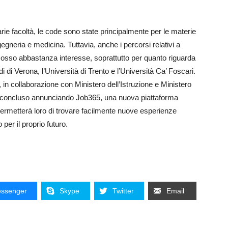
varie facoltà, le code sono state principalmente per le materie
i ingegneria e medicina. Tuttavia, anche i percorsi relativi a
cosso abbastanza interesse, soprattutto per quanto riguarda
di di Verona, l’Università di Trento e l’Università Ca’ Foscari.
n collaborazione con Ministero dell’Istruzione e Ministero
si è concluso annunciando Job365, una nuova piattaforma
 permetterà loro di trovare facilmente nuove esperienze
 per il proprio futuro.
ssenger
Skype
Twitter
Email