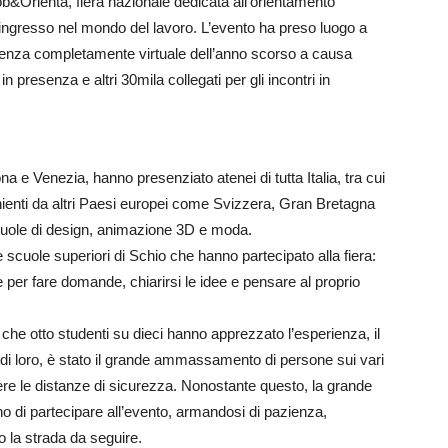
ob&Orienta, fiera nazionale dedicata all’orientamento
ll’ingresso nel mondo del lavoro. L’evento ha preso luogo a
erienza completamente virtuale dell’anno scorso a causa
n presenza e altri 30mila collegati per gli incontri in
a e Venezia, hanno presenziato atenei di tutta Italia, tra cui
venienti da altri Paesi europei come Svizzera, Gran Bretagna
uole di design, animazione 3D e moda.
le scuole superiori di Schio che hanno partecipato alla fiera:
per fare domande, chiarirsi le idee e pensare al proprio
che otto studenti su dieci hanno apprezzato l’esperienza, il
i di loro, è stato il grande ammassamento di persone sui vari
ere le distanze di sicurezza. Nonostante questo, la grande
no di partecipare all’evento, armandosi di pazienza,
o la strada da seguire.