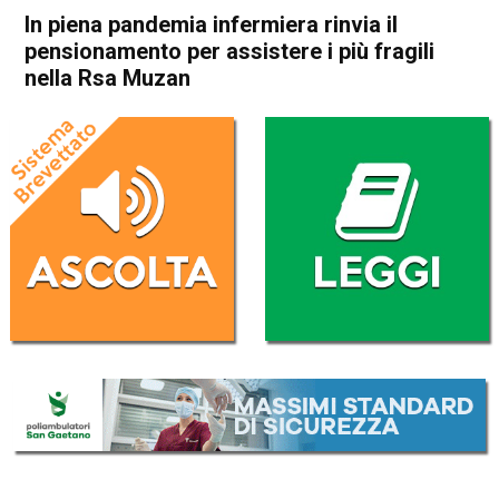
In piena pandemia infermiera rinvia il
pensionamento per assistere i più fragili
nella Rsa Muzan
Home
Schio
Malo
Attualità
In Evidenza
Schio
Malo
In piena pandemia infermiera
rinvia il pensionamento per
assistere i più fragili nella Rsa
Muzan
Da
Redazione
23 Febbraio 2022
(aggiornato il
23 Febbraio 2022 19:10
)