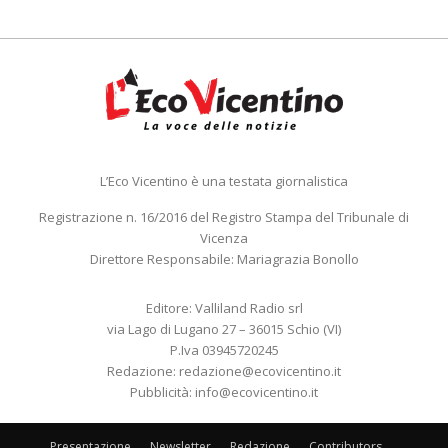
L’Eco Vicentino è una testata giornalistica
Registrazione n. 16/2016 del Registro Stampa del Tribunale di
Vicenza
Direttore Responsabile: Mariagrazia Bonollo
Editore: Valliland Radio srl
via Lago di Lugano 27 – 36015 Schio (VI)
P.Iva 03945720245
Redazione:
redazione@ecovicentino.it
Pubblicità:
info@ecovicentino.it
Presentazione
Newsletter
Redazione
Contributors