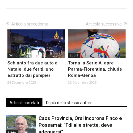
Articolo precedente
Articolo successivo
Schio
Sport
Schianto fra due auto a
Torna la Serie A: apre
Natale: due feriti, uno
Parma-Fiorentina, chiude
estratto dai pompieri
Roma-Genoa
26 Dicembre 2025
26 Dicembre 2025
Articoli correlati
Di più dello stesso autore
Caos Provincia, Orsi incorona Finco e
Possamai: “FdI alle strette, deve
adeguarsi”
Schio